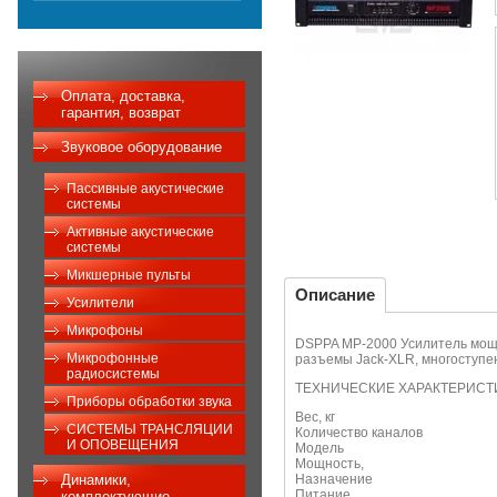
Оплата, доставка,
гарантия, возврат
Звуковое оборудование
Пассивные акустические
системы
Активные акустические
системы
Микшерные пульты
Описание
Усилители
Микрофоны
DSPPA MP-2000 Усилитель мощно
Микрофонные
разъемы Jack-XLR, многоступе
радиосистемы
ТЕХНИЧЕСКИЕ ХАРАКТЕРИСТ
Приборы обработки звука
Вес, кг
СИСТЕМЫ ТРАНСЛЯЦИИ
Количество кан
И ОПОВЕЩЕНИЯ
Модель MP
Мощность, 
Динамики,
Назначение авар
Питание АС
комплектующие