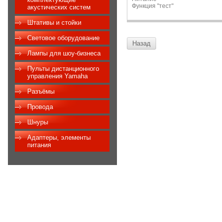
Функция "тест
акустических систем
Штативы и стойки
Световое оборудование
Назад
Лампы для шоу-бизнеса
Пульты дистанционного
управления Yamaha
Разъёмы
Провода
Шнуры
Адаптеры, элементы
питания