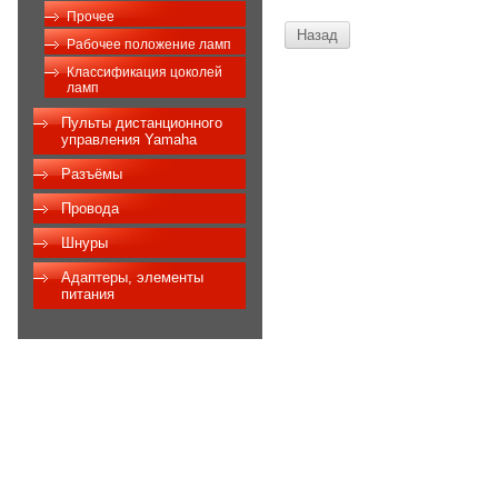
Прочее
Назад
Рабочее положение ламп
Классификация цоколей
ламп
Пульты дистанционного
управления Yamaha
Разъёмы
Провода
Шнуры
Адаптеры, элементы
питания