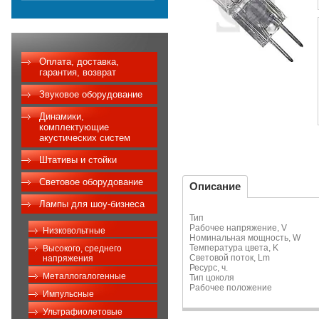
Оплата, доставка,
гарантия, возврат
Звуковое оборудование
Динамики,
комплектующие
акустических систем
Штативы и стойки
Световое оборудование
Описание
Лампы для шоу-бизнеса
Тип Галогенная 
Рабочее напряжен
Низковольтные
Номинальная мощно
Температура цве
Высокого, среднего
Световой поток,
напряжения
Ресурс, ч.
Металлогалогенные
Тип цоколя
Рабочее положе
Импульсные
Ультрафиолетовые